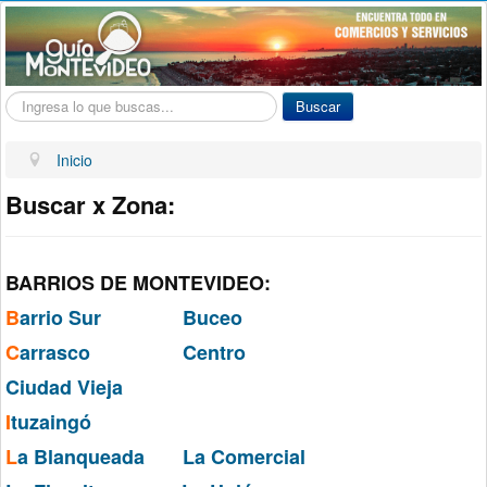
Buscar...
Buscar
Inicio
Buscar x Zona:
BARRIOS DE MONTEVIDEO:
B
arrio Sur
Buceo
C
arrasco
Centro
Ciudad Vieja
I
tuzaingó
L
a Blanqueada
La Comercial