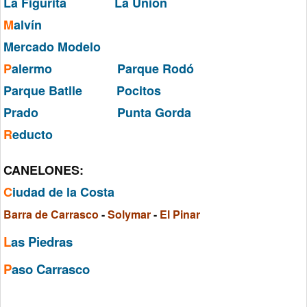
La Figurita
La Unión
M
alvín
Mercado Modelo
P
alermo
Parque Rodó
Parque Batlle
Pocitos
Prado
Punta Gorda
R
educto
CANELONES:
C
iudad de la Costa
Barra de Carrasco
-
Solymar
-
El Pinar
L
as Piedras
P
aso Carrasco