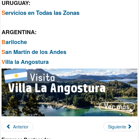
URUGUAY:
S
ervicios en Todas las Zonas
ARGENTINA:
B
ariloche
S
an Martín de los Andes
V
illa la Angostura
Anterior
Siguiente