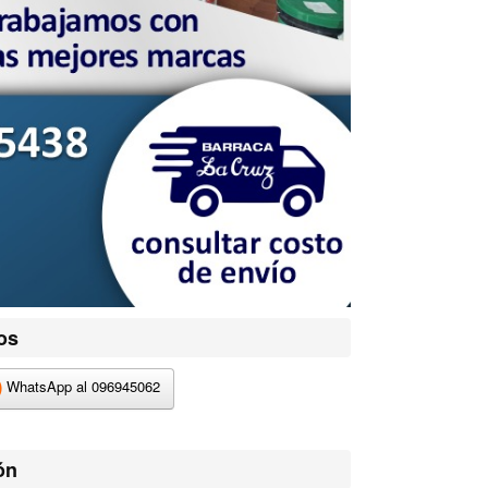
os
WhatsApp al 096945062
ón