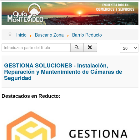
Inicio
Buscar x Zona
Barrio Reducto
Introduzca parte del título
Cantidad a
GESTIONA SOLUCIONES - Instalación,
Reparación y Mantenimiento de Cámaras de
Seguridad
Destacados en Reducto: