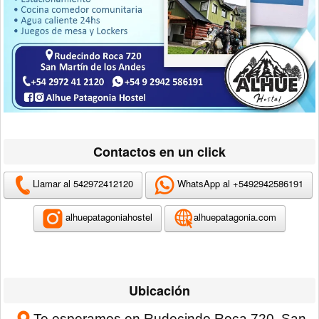
Contactos en un click
Llamar al
542972412120
WhatsApp al +5492942586191
alhuepatagoniahostel
alhuepatagonia.com
Ubicación
Te esperamos en
Rudecindo Roca 720
, San