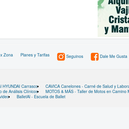
 x Zona
Planes y Tarifas
Seguinos
Dale Me Gusta
ial HYUNDAI Carrasco
CAVICA Canelones - Carné de Salud y Laborato
de Análisis Clínicos
MOTOS & MÁS - Taller de Motos en Camino
video
BalletAl - Escuela de Ballet