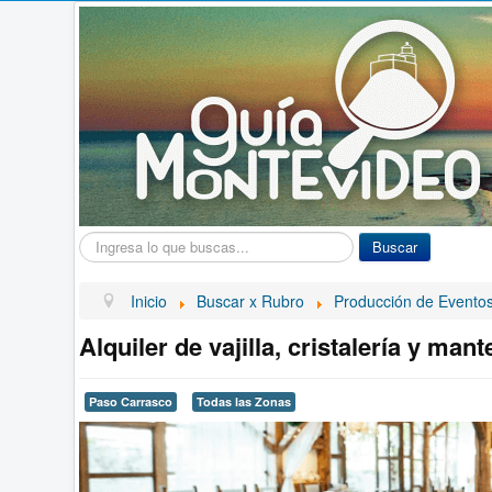
Buscar...
Buscar
Inicio
Buscar x Rubro
Producción de Evento
Alquiler de vajilla, cristalería y man
Paso Carrasco
Todas las Zonas