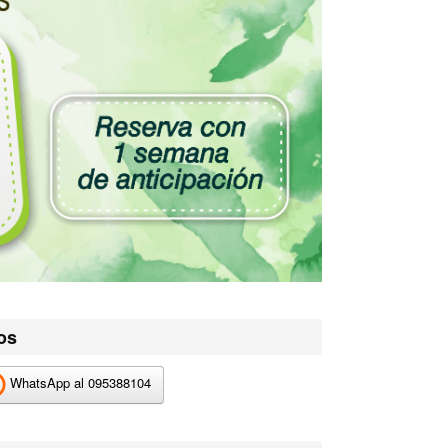
os
WhatsApp al
095388104