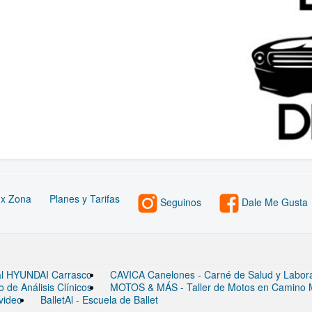
 x Zona
Planes y Tarifas
Seguinos
Dale Me Gusta
ial HYUNDAI Carrasco
CAVICA Canelones - Carné de Salud y Laborato
de Análisis Clínicos
MOTOS & MÁS - Taller de Motos en Camino
video
BalletAl - Escuela de Ballet