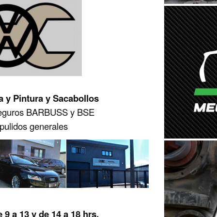
 y Pintura y Sacabollos
 seguros BARBUSS y BSE
 pulidos generales
 a 13 y de 14 a 18 hrs.