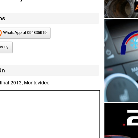
os
WhatsApp al 094835919
os.uy
ón
linal 2013, Montevideo