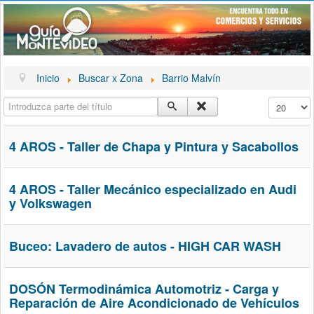
Inicio
Buscar x Zona
Barrio Malvín
Introduzca parte del título
Cantidad a
4 AROS - Taller de Chapa y Pintura y Sacabollos
4 AROS - Taller Mecánico especializado en Audi
y Volkswagen
Buceo: Lavadero de autos - HIGH CAR WASH
DOSÓN Termodinámica Automotriz - Carga y
Reparación de Aire Acondicionado de Vehículos