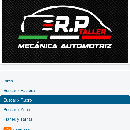
Inicio
Buscar x Palabra
Buscar x Rubro
Buscar x Zona
Planes y Tarifas
Seguinos