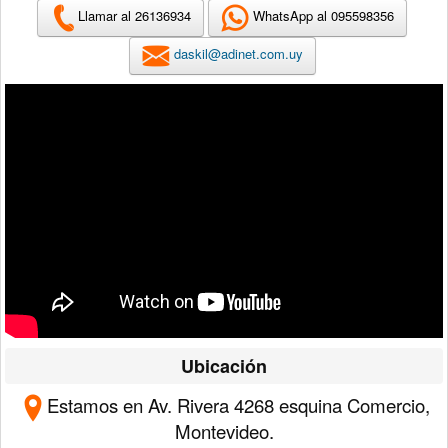
Llamar al 26136934
WhatsApp al 095598356
daskil@adinet.com.uy
Ubicación
Estamos en Av. Rivera 4268 esquina Comercio,
Montevideo.