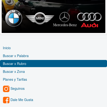
Inicio
Buscar x Palabra
Buscar x Rubro
Buscar x Zona
Planes y Tarifas
Seguinos
Dale Me Gusta